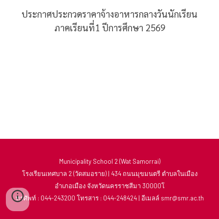
ประกาศประกวดราคาจ้างอาหารกลางวันนักเรียน
ภาคเรียนที่1 ปีการศึกษา 2569
Municipality School 2 (Wat Samorrai)
โรงเรียนเทศบาล 2 (วัดสมอราย) | 434 ถนนมุขมนตรี ตำบลในเมือง
อำเภอเมือง จังหวัดนครราชสีมา 30000โ
ทรศัพท์ : 044-243200 โทรสาร : 044-248424 | อีเมลล์ smr@smr.ac.th